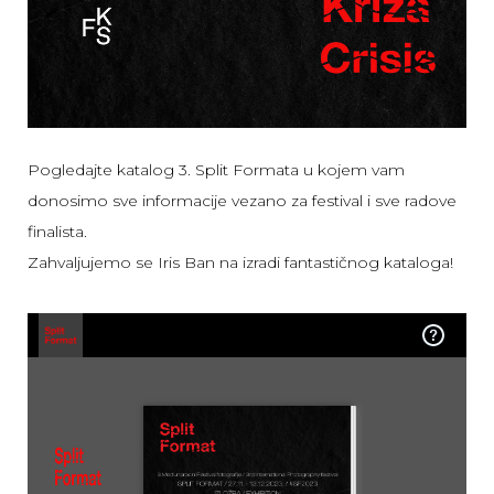
Pogledajte katalog 3. Split Formata u kojem vam
donosimo sve informacije vezano za festival i sve radove
finalista.
Zahvaljujemo se Iris Ban na izradi fantastičnog kataloga!